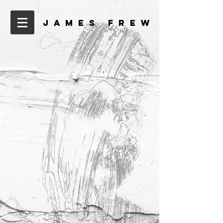
J A M E S F R E
W